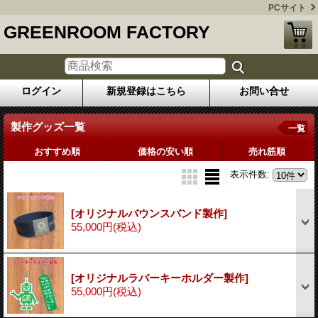
PCサイト
GREENROOM FACTORY
ログイン
新規登録はこちら
お問い合せ
製作グッズ一覧
一覧
おすすめ順
価格の安い順
売れ筋順
表示件数
:
[オリジナルバウンスバンド製作]
55,000円
(税込)
[オリジナルラバーキーホルダー製作]
55,000円
(税込)